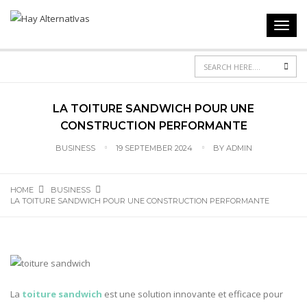
Toggl
navig
Sea
LA TOITURE SANDWICH POUR UNE
CONSTRUCTION PERFORMANTE
BUSINESS
19 SEPTEMBER 2024
BY
ADMIN
HOME
BUSINESS
LA TOITURE SANDWICH POUR UNE CONSTRUCTION PERFORMANTE
La
toiture sandwich
est une solution innovante et efficace pour