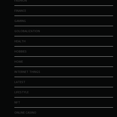
FASHION
FINANCE
GAMING
GOLOBALIZATION
HEALTH
HOBBIES
HOME
INTERNET THINGS
LATEST
LIFESTYLE
NFT
ONLINE CASINO