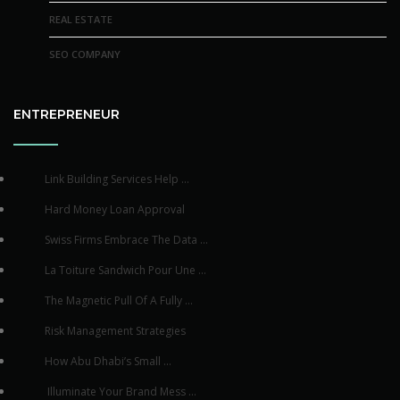
REAL ESTATE
SEO COMPANY
ENTREPRENEUR
Link Building Services Help ...
Hard Money Loan Approval
Swiss Firms Embrace The Data ...
La Toiture Sandwich Pour Une ...
The Magnetic Pull Of A Fully ...
Risk Management Strategies
How Abu Dhabi’s Small ...
Illuminate Your Brand Mess ...