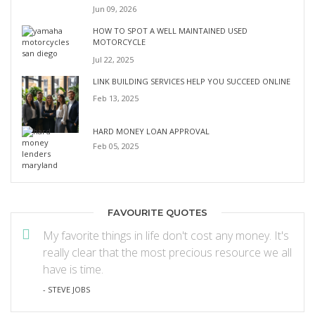
Jun 09, 2026
HOW TO SPOT A WELL MAINTAINED USED
MOTORCYCLE
Jul 22, 2025
LINK BUILDING SERVICES HELP YOU SUCCEED ONLINE
Feb 13, 2025
HARD MONEY LOAN APPROVAL
Feb 05, 2025
FAVOURITE QUOTES
My favorite things in life don't cost any money. It's
really clear that the most precious resource we all
have is time.
- STEVE JOBS